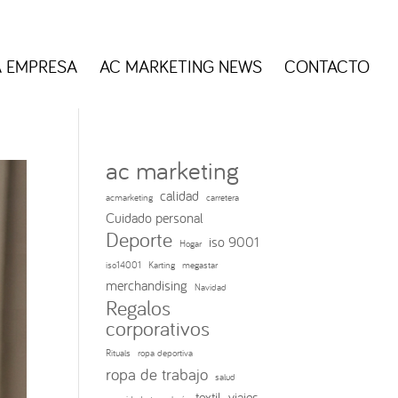
A EMPRESA
AC MARKETING NEWS
CONTACTO
ac marketing
calidad
acmarketing
carretera
Cuidado personal
Deporte
iso 9001
Hogar
iso14001
Karting
megastar
merchandising
Navidad
Regalos
corporativos
Rituals
ropa deportiva
ropa de trabajo
salud
textil
viajes