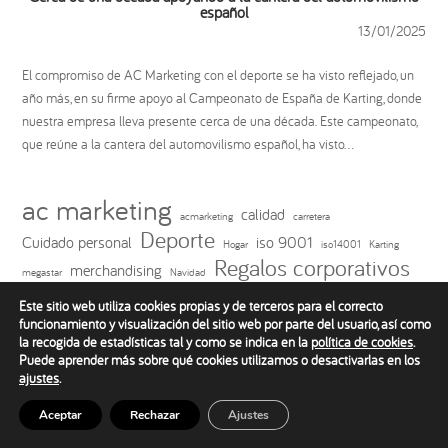
español
13/01/2025
El compromiso de AC Marketing con el deporte se ha visto reflejado, un
año más, en su firme apoyo al Campeonato de España de Karting, donde
nuestra empresa lleva presente cerca de una década. Este campeonato,
que reúne a la cantera del automovilismo español, ha visto...
ac marketing
calidad
acmarketing
carretera
Deporte
Cuidado personal
iso 9001
Hogar
iso14001
Karting
Regalos corporativos
merchandising
megastar
Navidad
ropa de trabajo
textil
Rituals
ropa deportiva
salud
seguridad
tecnología
Este sitio web utiliza cookies propias y de terceros para el correcto
viajes
funcionamiento y visualización del sitio web por parte del usuario, así como
la recogida de estadísticas tal y como se indica en la
política de cookies
.
Puede aprender más sobre qué cookies utilizamos o desactivarlas en los
ajustes
.
Aceptar
Rechazar
Ajustes